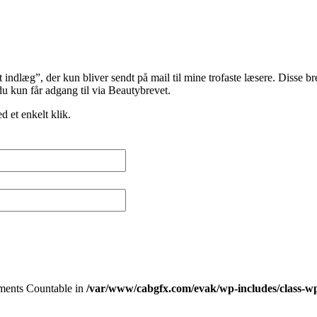
indlæg”, der kun bliver sendt på mail til mine trofaste læsere. Disse br
du kun får adgang til via Beautybrevet.
d et enkelt klik.
lements Countable in
/var/www/cabgfx.com/evak/wp-includes/class-