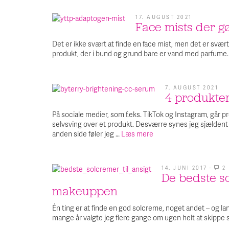
17. AUGUST 2021
Face mists der gø
Det er ikke svært at finde en face mist, men det er svært 
produkt, der i bund og grund bare er vand med parfume.
7. AUGUST 2021
4 produkter
På sociale medier, som f.eks. TikTok og Instagram, går pr
selvsving over et produkt. Desværre synes jeg sjældent 
anden side føler jeg …
Læs mere
14. JUNI 2017
·
2
De bedste so
makeuppen
Én ting er at finde en god solcreme, noget andet – og lan
mange år valgte jeg flere gange om ugen helt at skippe 