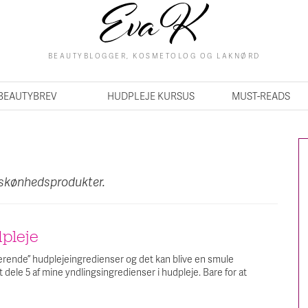
BEAUTYBLOGGER, KOSMETOLOG OG LAKNØRD
BEAUTYBREV
HUDPLEJE KURSUS
MUST-READS
 skønhedsprodukter.
dpleje
ionerende” hudplejeingredienser og det kan blive en smule
 dele 5 af mine yndlingsingredienser i hudpleje. Bare for at