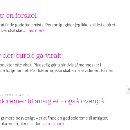
r en forskel
at finde gode face mists. Personligt gider jeg ikke spilde tid på et
 Der skal ske …
Læs mere
 der burde gå viralt
odukter ofte viralt. Pludselig går tusindvis af mennesker i
de fortjener det. Produkterne, ikke skaberne af videoen. På den
 KOMMENTARER
TIL
lcremer til ansigtet – også ovenpå
DE
BEDSTE
SOLCREMER
TIL
ANSIGTET
gt mere besværligt – er at finde en god solcreme til ansigtet. I
–
solcremen, alene af den …
Læs mere
OGSÅ
OVENPÅ