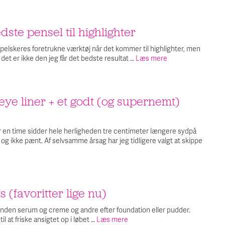
MAKEUPPEN
ste pensel til highlighter
pelskeres foretrukne værktøj når det kommer til highlighter, men
 det er ikke den jeg får det bedste resultat …
Læs mere
ye liner + et godt (og supernemt)
ter en time sidder hele herligheden tre centimeter længere sydpå
 og ikke pænt. Af selvsamme årsag har jeg tidligere valgt at skippe
TIL
 (favoritter lige nu)
EVA
ELSKER…
FACE
t inden serum og creme og andre efter foundation eller pudder.
MISTS
l at friske ansigtet op i løbet …
Læs mere
(FAVORITTER