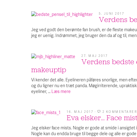
5. JUNI 2017
Verdens bed
Jeg ved godt den berømte fan brush, er de fleste makeu
jeg er uenig. Indrømmet, jeg bruger den da af og til, men
27. MAJ 2017
Verdens bedste e
makeuptip
Vi kender det alle. Eyelineren påføres snorlige, men ef
og du ligner nu en træt panda. Møgirriterende, upraktisk
eyeliner, …
Læs mere
16. MAJ 2017
·
2 KOMMENTARER
Eva elsker… Face mists
Jeg elsker face mists. Nogle er gode at smide i ansigte
Nogle kan du endda bruge til begge dele og alle er gode ti