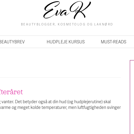
BEAUTYBLOGGER, KOSMETOLOG OG LAKNØRD
BEAUTYBREV
HUDPLEJE KURSUS
MUST-READS
fteråret
 vanter. Det betyder også at din hud (og hudplejerutine) skal
et varme og meget kolde temperaturer, men luftfugtigheden svinger