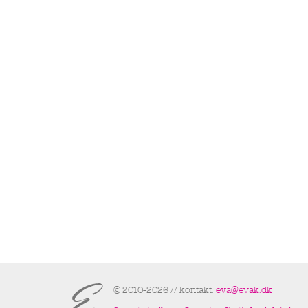
© 2010–2026 // kontakt:
eva@evak.dk