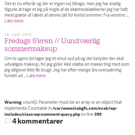
Det er nu efterår og der er ingen vej tilbage, men jeg har stadig
tilgode at tage et kig på nogle af de skønhedslækkerier jeg har haft
mest glæde af i løbet af denne (alt for korte) sommer. Fra venstre: …
Læs mere
28. JUNI 2013
Fredags 5’eren // Uundværlig
sommermakeup
Om to ugers tid tager jeg et smut syd på og det betyder der skal
udvælges makeup, for jeg gider ikke slæbe en masse ting med som
jeg alligevel ikke får brugt. Jeg har efter mange års overpakning
fundet ud …
Læs mere
: count(): Parameter must be an array or an object that
Warning
implements Countable in
/var/www/cabgfx.com/evak/wp-
on line
includes/class-wp-comment-query.php
399
4 kommentarer