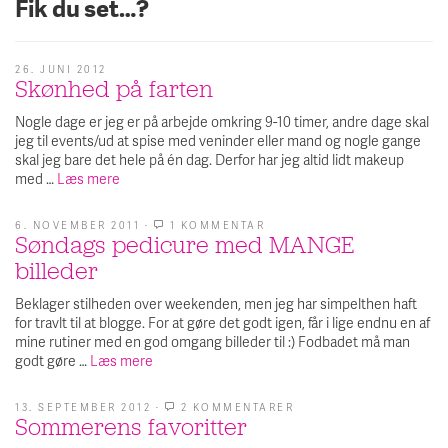
Fik du set…?
26. JUNI 2012
Skønhed på farten
Nogle dage er jeg er på arbejde omkring 9-10 timer, andre dage skal
jeg til events/ud at spise med veninder eller mand og nogle gange
skal jeg bare det hele på én dag. Derfor har jeg altid lidt makeup
med …
Læs mere
6. NOVEMBER 2011
·
1 KOMMENTAR
TIL
Søndags pedicure med MANGE
SØNDAGS
PEDICURE
billeder
MED
MANGE
BILLEDER
Beklager stilheden over weekenden, men jeg har simpelthen haft
for travlt til at blogge. For at gøre det godt igen, får i lige endnu en af
mine rutiner med en god omgang billeder til :) Fodbadet må man
godt gøre …
Læs mere
13. SEPTEMBER 2012
·
2 KOMMENTARER
TIL
Sommerens favoritter
SOMMERENS
FAVORITTER