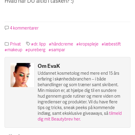
Hvad har DU altid i tasken? :)
4 kommentarer
til
Fredags
6’eren
Privat
dr. lipp
håndcreme
kropspleje
læbestift
//
makeup
pureberg
sampar
I
min
taske…
Om EvaK
Uddannet kosmetolog med mere end 15 års
erfaring i skønhedsbranchen – i både
behandlinger og som træner samt skribent.
Min mission er, at hjælpe dig til en sundere
hud gennem gode rutiner og mere viden om
ingredienser og produkter. Vil du have flere
tips og tricks, sneak peeks på kommende
indlæg, samt eksklusive giveaways, så
tilmeld
dig mit Beautybrev her.