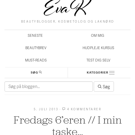
BEAUTYBLOGGER, KOSMETOLOG OG LAKNØRD
SENESTE
OM MIG
BEAUTYBREV
HUDPLEJE KURSUS
MUST-READS
TEST DIG SELV
SØG
KATEGORIER
Søg
Søg
efter:
5. JULI 2013
·
4 KOMMENTARER
TIL
FREDAGS
Fredags 6’eren // I min
6’EREN
//
I
taske…
MIN
TASKE…