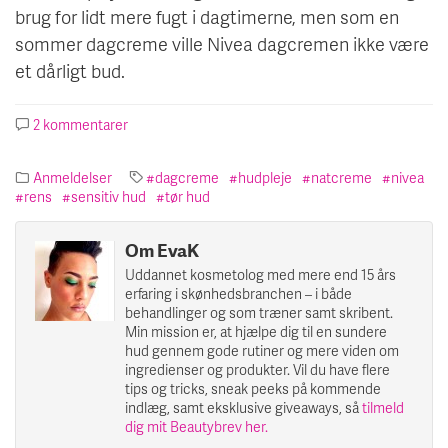
brug for lidt mere fugt i dagtimerne, men som en
sommer dagcreme ville Nivea dagcremen ikke være
et dårligt bud.
2 kommentarer
til
Læser-
anmeldelse
Anmeldelser
dagcreme
hudpleje
natcreme
nivea
//
rens
sensitiv hud
tør hud
Nivea
28
Day
Om EvaK
Challenge
Uddannet kosmetolog med mere end 15 års
erfaring i skønhedsbranchen – i både
behandlinger og som træner samt skribent.
Min mission er, at hjælpe dig til en sundere
hud gennem gode rutiner og mere viden om
ingredienser og produkter. Vil du have flere
tips og tricks, sneak peeks på kommende
indlæg, samt eksklusive giveaways, så
tilmeld
dig mit Beautybrev her.