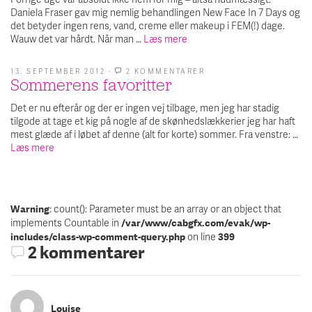
7
Daniela Fraser gav mig nemlig behandlingen New Face In 7 Days og
DAYS
det betyder ingen rens, vand, creme eller makeup i FEM(!) dage.
Wauw det var hårdt. Når man …
Læs mere
13. SEPTEMBER 2012
·
2 KOMMENTARER
TIL
Sommerens favoritter
SOMMERENS
FAVORITTER
Det er nu efterår og der er ingen vej tilbage, men jeg har stadig
tilgode at tage et kig på nogle af de skønhedslækkerier jeg har haft
mest glæde af i løbet af denne (alt for korte) sommer. Fra venstre: …
Læs mere
: count(): Parameter must be an array or an object that
Warning
implements Countable in
/var/www/cabgfx.com/evak/wp-
on line
includes/class-wp-comment-query.php
399
2 kommentarer
Louise