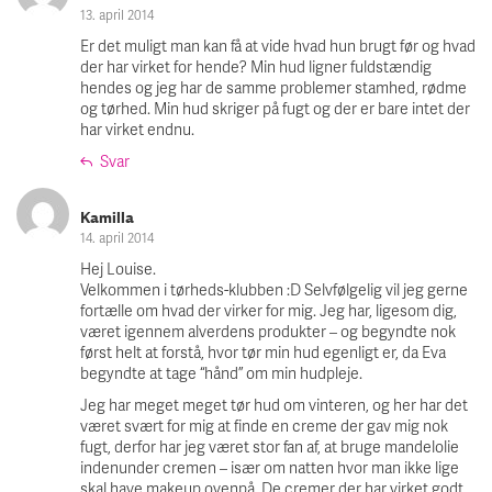
13. april 2014
Er det muligt man kan få at vide hvad hun brugt før og hvad
der har virket for hende? Min hud ligner fuldstændig
hendes og jeg har de samme problemer stamhed, rødme
og tørhed. Min hud skriger på fugt og der er bare intet der
har virket endnu.
Svar
Kamilla
14. april 2014
Hej Louise.
Velkommen i tørheds-klubben :D Selvfølgelig vil jeg gerne
fortælle om hvad der virker for mig. Jeg har, ligesom dig,
været igennem alverdens produkter – og begyndte nok
først helt at forstå, hvor tør min hud egenligt er, da Eva
begyndte at tage “hånd” om min hudpleje.
Jeg har meget meget tør hud om vinteren, og her har det
været svært for mig at finde en creme der gav mig nok
fugt, derfor har jeg været stor fan af, at bruge mandelolie
indenunder cremen – især om natten hvor man ikke lige
skal have makeup ovenpå. De cremer der har virket godt