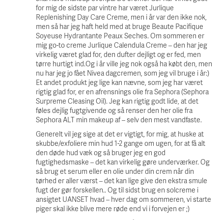
for mig de sidste par vintre har været Jurlique
Replenishing Day Care Creme, men i år var den ikke nok,
men så har jeg haft held med at bruge Beaute Pacifique
Soyeuse Hydrantante Peaux Seches. Om sommeren er
mig go-to creme Jurlique Calendula Creme – den har jeg
virkelig været glad for, den dufter dejligt og er fed, men
tørre hurtigt ind.Og i år ville jeg nok også ha købt den, men
nu har jeg jo fået Nivea dagcremen, som jeg vil bruge i år:)
Et andet produkt jeg lige kan nævne, som jeg har været
rigtig glad for, er en afrensnings olie fra Sephora (Sephora
Surpreme Cleasing Oil). Jeg kan rigtig godt lide, at det
føles dejlig fugtgivende og så renser den her olie fra
Sephora ALT min makeup af – selv den mest vandfaste.
Generelt vil jeg sige at det er vigtigt, for mig, at huske at
skubbe/exfoliere min hud 1-2 gange om ugen, for at få alt
den døde hud væk og så bruger jeg en god
fugtighedsmaske – det kan virkelig gøre underværker. Og
så brug et serum eller en olie under din crem når din
tørhed er aller værst – det kan lige give den ekstra smule
fugt der gør forskellen.. Og til sidst brug en solcreme i
ansigtet UANSET hvad – hver dag om sommeren, vi starte
piger skal ikke blive mere røde end vi i forvejen er ;)