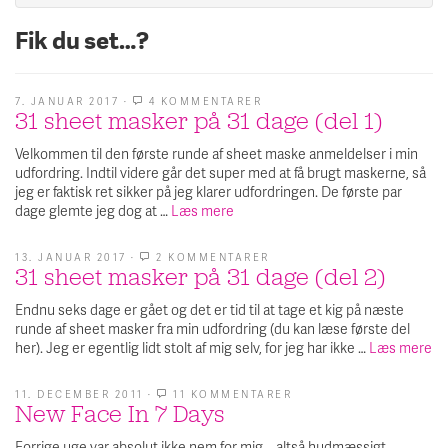
Fik du set…?
7. JANUAR 2017
·
4 KOMMENTARER
TIL
31 sheet masker på 31 dage (del 1)
31
SHEET
MASKER
Velkommen til den første runde af sheet maske anmeldelser i min
PÅ
udfordring. Indtil videre går det super med at få brugt maskerne, så
31
DAGE
jeg er faktisk ret sikker på jeg klarer udfordringen. De første par
(DEL
dage glemte jeg dog at …
Læs mere
1)
13. JANUAR 2017
·
2 KOMMENTARER
TIL
31 sheet masker på 31 dage (del 2)
31
SHEET
MASKER
Endnu seks dage er gået og det er tid til at tage et kig på næste
PÅ
runde af sheet masker fra min udfordring (du kan læse første del
31
DAGE
her). Jeg er egentlig lidt stolt af mig selv, for jeg har ikke …
Læs mere
(DEL
2)
11. DECEMBER 2011
·
11 KOMMENTARER
TIL
New Face In 7 Days
NEW
FACE
IN
Forrige uge var absolut ikke nem for mig – altså hudmæssigt.