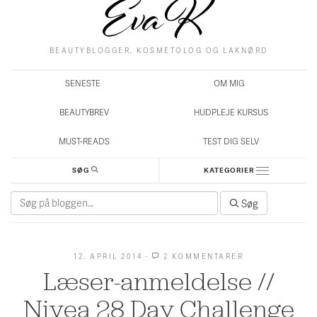
BEAUTYBLOGGER, KOSMETOLOG OG LAKNØRD
SENESTE
OM MIG
BEAUTYBREV
HUDPLEJE KURSUS
MUST-READS
TEST DIG SELV
SØG
KATEGORIER
Søg
Søg
efter:
12. APRIL 2014
·
2 KOMMENTARER
TIL
LÆSER-
Læser-anmeldelse //
ANMELDELSE
//
NIVEA
Nivea 28 Day Challenge
28
DAY