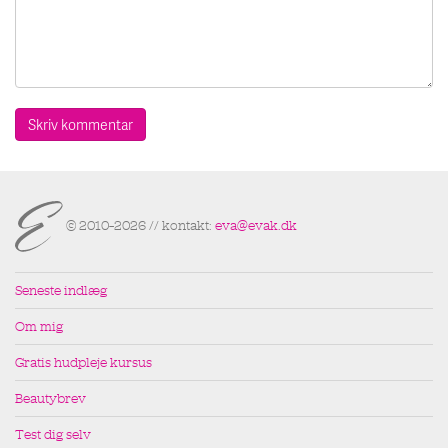
© 2010–2026 // kontakt:
eva@evak.dk
Seneste indlæg
Om mig
Gratis hudpleje kursus
Beautybrev
Test dig selv