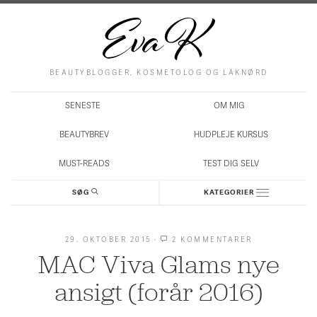
BEAUTYBLOGGER, KOSMETOLOG OG LAKNØRD
SENESTE
OM MIG
BEAUTYBREV
HUDPLEJE KURSUS
MUST-READS
TEST DIG SELV
SØG
KATEGORIER
29. OKTOBER 2015
·
2 KOMMENTARER
TIL
MAC
MAC Viva Glams nye
VIVA
GLAMS
NYE
ansigt (forår 2016)
ANSIGT
(FORÅR
2016)