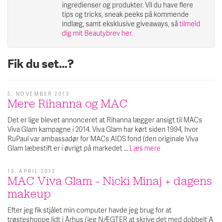
ingredienser og produkter. Vil du have flere
tips og tricks, sneak peeks på kommende
indlæg, samt eksklusive giveaways, så
tilmeld
dig mit Beautybrev her.
Fik du set…?
5. NOVEMBER 2013
Mere Rihanna og MAC
Det er lige blevet annonceret at Rihanna lægger ansigt til MACs
Viva Glam kampagne i 2014. Viva Glam har kørt siden 1994, hvor
RuPaul var ambassadør for MACs AIDS fond (den originale Viva
Glam læbestift er i øvrigt på markedet …
Læs mere
13. APRIL 2012
MAC Viva Glam – Nicki Minaj + dagens
makeup
Efter jeg fik stjålet min computer havde jeg brug for at
trøsteshoppe lidt i Århus (jeg NÆGTER at skrive det med dobbelt A