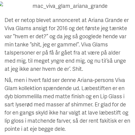
Det er netop blevet annonceret at Ariana Grande er
Viva Glams ansigt for 2016 og det første jeg tænkte
var “hvem er det?” og da jeg så googlede hende var
min tanke “shit, jeg er gammel”. Viva Glams
talspersoner er på få år gået fra at være på alder
med mig, til meget yngre end mig, og nu til ’så unge
at jeg ikke aner hvem de er’. Shit.
Nå, men i hvert fald ser denne Ariana-persons Viva
Glam kollektion spændende ud. Læbestiften er en
dyb blommelilla med matte finish og en Lip Glass i
sart lyserød med masser af shimmer. Er glad for de
for en gangs skyld ikke har valgt at lave læbestift og
lip gloss i matchende farver, så der rent fakitisk er en
pointe i at eje begge dele.