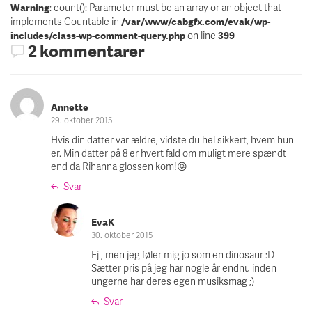
: count(): Parameter must be an array or an object that
Warning
implements Countable in
/var/www/cabgfx.com/evak/wp-
on line
includes/class-wp-comment-query.php
399
2 kommentarer
Annette
29. oktober 2015
Hvis din datter var ældre, vidste du hel sikkert, hvem hun
er. Min datter på 8 er hvert fald om muligt mere spændt
end da Rihanna glossen kom!😖
Svar
EvaK
30. oktober 2015
Ej , men jeg føler mig jo som en dinosaur :D
Sætter pris på jeg har nogle år endnu inden
ungerne har deres egen musiksmag ;)
Svar