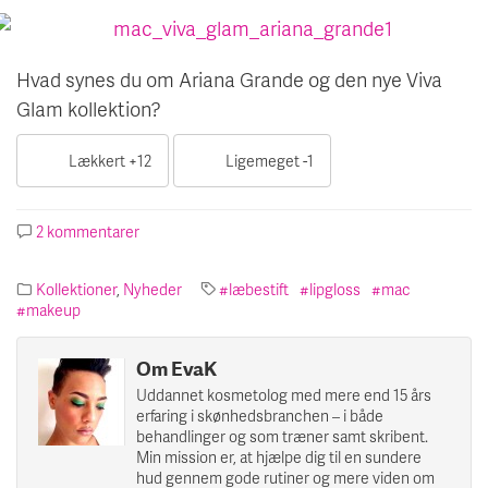
Hvad synes du om Ariana Grande og den nye Viva
Glam kollektion?
12
1
2 kommentarer
til
MAC
Viva
Kollektioner
,
Nyheder
læbestift
lipgloss
mac
Glams
makeup
nye
ansigt
(forår
Om EvaK
2016)
Uddannet kosmetolog med mere end 15 års
erfaring i skønhedsbranchen – i både
behandlinger og som træner samt skribent.
Min mission er, at hjælpe dig til en sundere
hud gennem gode rutiner og mere viden om