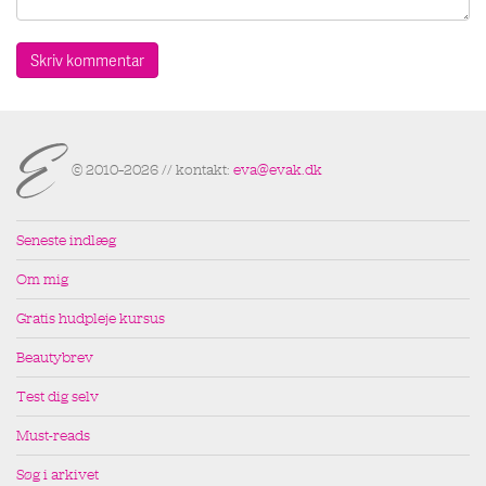
© 2010–2026 // kontakt:
eva@evak.dk
Seneste indlæg
Om mig
Gratis hudpleje kursus
Beautybrev
Test dig selv
Must-reads
Søg i arkivet