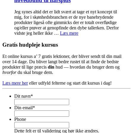
hovedbund til hårspids
Jeg synes altid det er lidt svært at tage et nyt koncept til
mig, for i skønhedsbranchen er de nye banebrydende
produkter ligeså ofte gimmicks der er totalt overflødige
og/eller prøver at genopfinde den dybe tallerken. Derfor
vidste jeg heller ikke …
Læs mere
Gratis hudpleje kursus
Et online kursus a’ 7 gratis lektioner, der bliver sendt til din mail
over 14 dage. Du bliver langt bedre rustet til at finde de bedste
produkter til lige præcis
din
hud — hvordan du bruger dem og
hvorfor
du skal bruge dem.
Læs mere her
eller udfyld felterne og start dit kursus i dag!
Dit navn
*
Din email
*
Phone
Dette felt er til validering og bør ikke ændres.