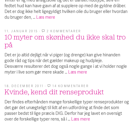
fedtet hud kan have gavn af at supplere op med de gyldne dråber.
Det er dog ikke helt ligegyldigt hvilken olie du bruger eller hvordan
du bruger den, …
Læs mere
11. JANUAR 2015
·
2 KOMMENTARER
TIL
10 myter om skønhed du ikke skal tro
10
MYTER
på
OM
SKØNHED
DU
Det er jo altid dejligt når vi piger (og drenge) kan give hinanden
IKKE
gode råd og tips når det gælder makeup og hudpleje.
SKAL
TRO
Desværre resulterer det dog også nogle gange i at vi holder nogle
PÅ
myter i live som gør mere skade …
Læs mere
18. DECEMBER 2011
·
14 KOMMENTARER
TIL
Kvinde, kend dit renseprodukt
KVINDE,
KEND
DIT
Der findes efterhånden mange forskellige typer renseprodukter og
RENSEPRODUKT
det gør det unægteligt til lidt af en udfordring at finde det som
passer bedst til lige præcis DIG. Derfor har jeg lavet en oversigt
over de forskellige typer rens, så i …
Læs mere