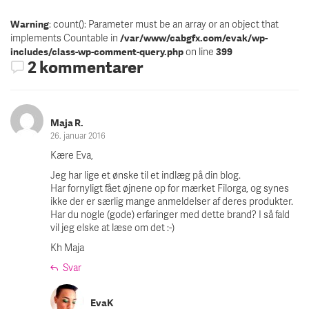
: count(): Parameter must be an array or an object that
Warning
implements Countable in
/var/www/cabgfx.com/evak/wp-
on line
includes/class-wp-comment-query.php
399
2 kommentarer
Maja R.
26. januar 2016
Kære Eva,
Jeg har lige et ønske til et indlæg på din blog.
Har fornyligt fået øjnene op for mærket Filorga, og synes
ikke der er særlig mange anmeldelser af deres produkter.
Har du nogle (gode) erfaringer med dette brand? I så fald
vil jeg elske at læse om det :-)
Kh Maja
Svar
EvaK