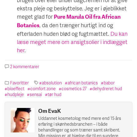
ekstra pleje og beskyttelse. Jeg er i øjeblikket
meget glad for
Pure Marula Oil fra African
, da den trænger hurtigt ind og
Botanics
efterladen huden blød og fugtmættet.
Du kan
læse meget mere om ansigtsolier i indlægget
her
.
2 kommentarer
til
7
produkter
Favoritter
absolution
african botanics
babor
til
bioeffect
comfort zone
cosmetics 27
dehydreret hud
den
hudpleje
sensai
tør hud
vintertørre
hud
Om EvaK
Uddannet kosmetolog med mere end 15 års
erfaring i skønhedsbranchen – i både
behandlinger og som træner samt skribent.
Min mission er, at hjælpe dig til en sundere