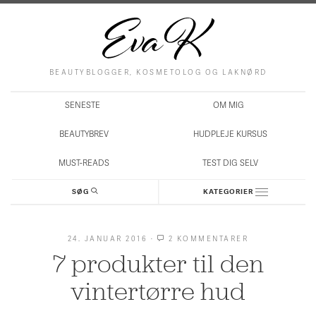
BEAUTYBLOGGER, KOSMETOLOG OG LAKNØRD
SENESTE
OM MIG
BEAUTYBREV
HUDPLEJE KURSUS
MUST-READS
TEST DIG SELV
SØG
KATEGORIER
24. JANUAR 2016
·
2 KOMMENTARER
TIL
7
7 produkter til den
PRODUKTER
TIL
DEN
vintertørre hud
VINTERTØRRE
HUD