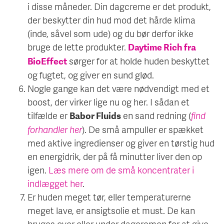
i disse måneder. Din dagcreme er det produkt,
der beskytter din hud mod det hårde klima
(inde, såvel som ude) og du bør derfor ikke
bruge de lette produkter.
Daytime Rich fra
sørger for at holde huden beskyttet
BioEffect
og fugtet, og giver en sund glød.
Nogle gange kan det være nødvendigt med et
boost, der virker lige nu og her. I sådan et
tilfælde er
en sand redning (
find
Babor Fluids
forhandler her
). De små ampuller er spækket
med aktive ingredienser og giver en tørstig hud
en energidrik, der på få minutter liver den op
igen.
Læs mere om de små koncentrater i
indlægget her
.
Er huden meget tør, eller temperaturerne
meget lave, er ansigtsolie et must. De kan
bruges over eller under dagcremen for at give