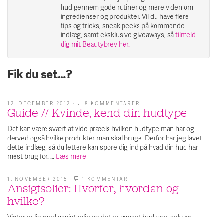
hud gennem gode rutiner og mere viden om
ingredienser og produkter. Vil du have flere
tips og tricks, sneak peeks på kommende
indlæg, samt eksklusive giveaways, så
tilmeld
dig mit Beautybrev her.
Fik du set…?
12. DECEMBER 2012
·
8 KOMMENTARER
TIL
Guide // Kvinde, kend din hudtype
GUIDE
//
KVINDE,
Det kan være svært at vide præcis hvilken hudtype man har og
KEND
derved også hvilke produkter man skal bruge. Derfor har jeg lavet
DIN
HUDTYPE
dette indlæg, så du lettere kan spore dig ind på hvad din hud har
mest brug for. …
Læs mere
1. NOVEMBER 2015
·
1 KOMMENTAR
TIL
Ansigtsolier: Hvorfor, hvordan og
ANSIGTSOLIER:
HVORFOR,
hvilke?
HVORDAN
OG
HVILKE?
Vinter er lig med ansigtsolie og det er uanset hudtype, selv en