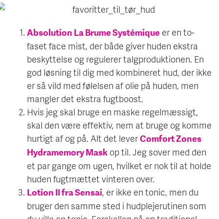
er en to-
Absolution La Brume Systémique
faset face mist, der både giver huden ekstra
beskyttelse og regulerer talgproduktionen. En
god løsning til dig med kombineret hud, der ikke
er så vild med følelsen af olie på huden, men
mangler det ekstra fugtboost.
Hvis jeg skal bruge en maske regelmæssigt,
skal den være effektiv, nem at bruge og komme
hurtigt af og på. Alt det lever
Comfort Zones
op til. Jeg sover med den
Hydramemory Mask
et par gange om ugen, hvilket er nok til at holde
huden fugtmættet vinteren over.
, er ikke en tonic, men du
Lotion II fra Sensai
bruger den samme sted i hudplejerutinen som
du ville en tonic. Forskellen på en traditionel