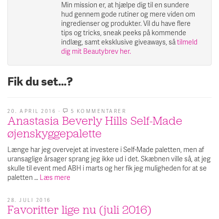
Min mission er, at hjælpe dig til en sundere
hud gennem gode rutiner og mere viden om
ingredienser og produkter. Vil du have flere
tips og tricks, sneak peeks på kommende
indlæg, samt eksklusive giveaways, så
tilmeld
dig mit Beautybrev her.
Fik du set…?
20. APRIL 2016
·
5 KOMMENTARER
TIL
Anastasia Beverly Hills Self-Made
ANASTASIA
BEVERLY
øjenskyggepalette
HILLS
SELF-
MADE
Længe har jeg overvejet at investere i Self-Made paletten, men af
ØJENSKYGGEPALETTE
uransaglige årsager sprang jeg ikke ud i det. Skæbnen ville så, at jeg
skulle til event med ABH i marts og her fik jeg muligheden for at se
paletten …
Læs mere
28. JULI 2016
Favoritter lige nu (juli 2016)