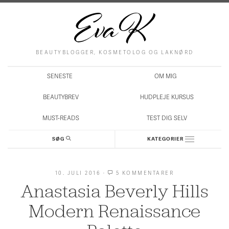
BEAUTYBLOGGER, KOSMETOLOG OG LAKNØRD
SENESTE
OM MIG
BEAUTYBREV
HUDPLEJE KURSUS
MUST-READS
TEST DIG SELV
SØG
KATEGORIER
10. JULI 2016
·
5 KOMMENTARER
TIL
ANASTASIA
Anastasia Beverly Hills
BEVERLY
HILLS
MODERN
Modern Renaissance
RENAISSANCE
PALETTE