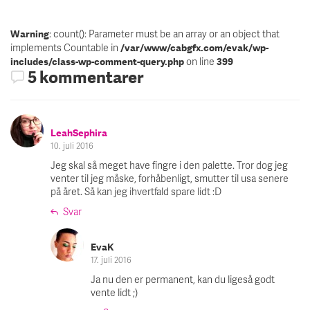
: count(): Parameter must be an array or an object that
Warning
implements Countable in
/var/www/cabgfx.com/evak/wp-
on line
includes/class-wp-comment-query.php
399
5 kommentarer
LeahSephira
10. juli 2016
Jeg skal så meget have fingre i den palette. Tror dog jeg
venter til jeg måske, forhåbenligt, smutter til usa senere
på året. Så kan jeg ihvertfald spare lidt :D
Svar
EvaK
17. juli 2016
Ja nu den er permanent, kan du ligeså godt
vente lidt ;)