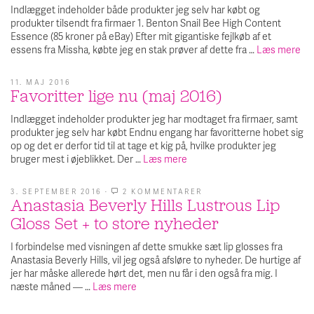
Indlægget indeholder både produkter jeg selv har købt og
produkter tilsendt fra firmaer 1. Benton Snail Bee High Content
Essence (85 kroner på eBay) Efter mit gigantiske fejlkøb af et
essens fra Missha, købte jeg en stak prøver af dette fra …
Læs mere
11. MAJ 2016
Favoritter lige nu (maj 2016)
Indlægget indeholder produkter jeg har modtaget fra firmaer, samt
produkter jeg selv har købt Endnu engang har favoritterne hobet sig
op og det er derfor tid til at tage et kig på, hvilke produkter jeg
bruger mest i øjeblikket. Der …
Læs mere
3. SEPTEMBER 2016
·
2 KOMMENTARER
TIL
Anastasia Beverly Hills Lustrous Lip
ANASTASIA
BEVERLY
Gloss Set + to store nyheder
HILLS
LUSTROUS
LIP
I forbindelse med visningen af dette smukke sæt lip glosses fra
GLOSS
Anastasia Beverly Hills, vil jeg også afsløre to nyheder. De hurtige af
SET
+
jer har måske allerede hørt det, men nu får i den også fra mig. I
TO
næste måned — …
Læs mere
STORE
NYHEDER