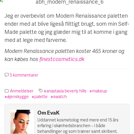
Jeg er overbevist om Modern Renaissance paletten
ender med at blive ligeså flittigt brugt, som min Self-
Made palette og jeg glæder mig til at komme i gang
med at lege med farverne.
Modern Renaissance paletten koster 465 kroner og
kan købes hos
finestcosmetics.dk
5 kommentarer
til
Anastasia
Beverly
Anmeldelser
anastasia beverly hills
makeup
Hills
øjenskygge
palette
swatch
Modern
Renaissance
Palette
Om EvaK
Uddannet kosmetolog med mere end 15 års
erfaring i skønhedsbranchen – i både
behandlinger og som træner samt skribent.